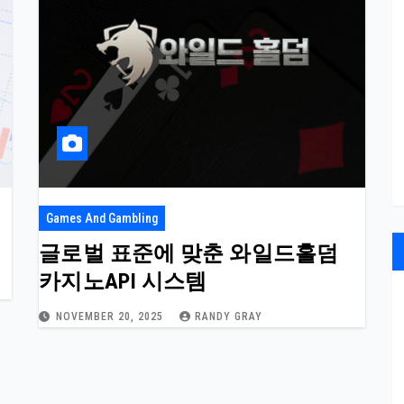
Games And Gambling
글로벌 표준에 맞춘 와일드홀덤
카지노API 시스템
NOVEMBER 20, 2025
RANDY GRAY