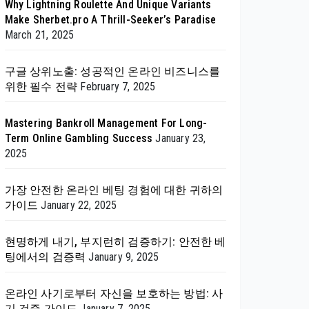
Why Lightning Roulette And Unique Variants
Make Sherbet.pro A Thrill-Seeker’s Paradise
March 21, 2025
구글 상위노출: 성공적인 온라인 비즈니스를
위한 필수 전략
February 7, 2025
Mastering Bankroll Management For Long-
Term Online Gambling Success
January 23,
2025
가장 안전한 온라인 베팅 경험에 대한 귀하의
가이드
January 22, 2025
현명하게 내기, 부지런히 검증하기: 안전한 베
팅에서의 검증력
January 9, 2025
온라인 사기로부터 자신을 보호하는 방법: 사
기 검증 가이드
January 7, 2025