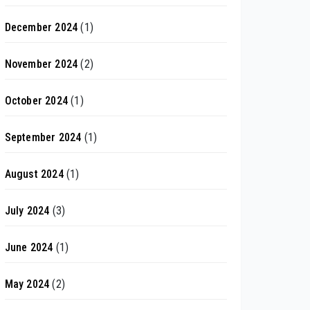
December 2024
(1)
November 2024
(2)
October 2024
(1)
September 2024
(1)
August 2024
(1)
July 2024
(3)
June 2024
(1)
May 2024
(2)