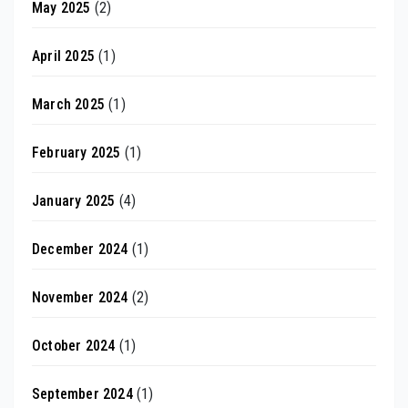
May 2025
(2)
April 2025
(1)
March 2025
(1)
February 2025
(1)
January 2025
(4)
December 2024
(1)
November 2024
(2)
October 2024
(1)
September 2024
(1)