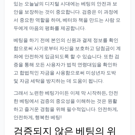
있는 오늘날의 디지털 시대에는 베팅의 안전과 보
안을 보장하는 것이 중요합니다. 검증은 이 과정에
서 중요한 역할을 하며, 베터와 책을 만드는 사람 모
두에게 마음의 평화를 제공합니다.
베팅을 하기 전에 본인의 신원과 결제 정보를 확인
함으로써 사기로부터 자신을 보호하고 당첨금이 계
좌에 안전하게 입금되도록 할 수 있습니다. 또한 검
증을 통해 모든 사용자가 법적 연령대임을 확인하
고 합법적인 자금을 사용함으로써 미성년자 도박
및 자금 세탁을 방지하는 데 도움이 됩니다.
그래서 노련한 베팅가이든 이제 막 시작하든, 안전
한 베팅에서 검증의 중요성을 이해하는 것은 원활
하고 즐거운 경험을 위해 필수적입니다. 안전하게,
안전하게, 행복한 베팅!
검증되지 않은 베팅의 위