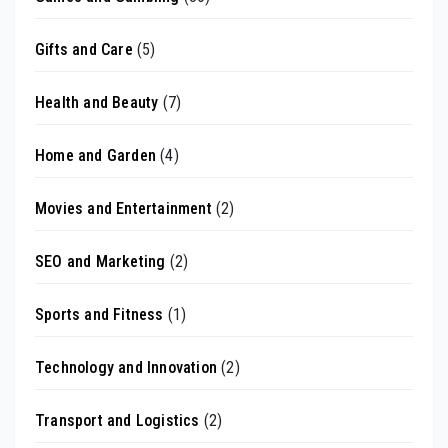
Gifts and Care
(5)
Health and Beauty
(7)
Home and Garden
(4)
Movies and Entertainment
(2)
SEO and Marketing
(2)
Sports and Fitness
(1)
Technology and Innovation
(2)
Transport and Logistics
(2)