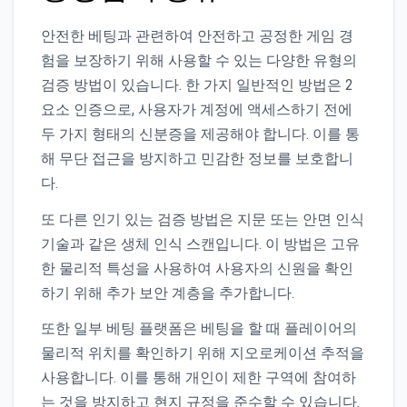
안전한 베팅과 관련하여 안전하고 공정한 게임 경
험을 보장하기 위해 사용할 수 있는 다양한 유형의
검증 방법이 있습니다. 한 가지 일반적인 방법은 2
요소 인증으로, 사용자가 계정에 액세스하기 전에
두 가지 형태의 신분증을 제공해야 합니다. 이를 통
해 무단 접근을 방지하고 민감한 정보를 보호합니
다.
또 다른 인기 있는 검증 방법은 지문 또는 안면 인식
기술과 같은 생체 인식 스캔입니다. 이 방법은 고유
한 물리적 특성을 사용하여 사용자의 신원을 확인
하기 위해 추가 보안 계층을 추가합니다.
또한 일부 베팅 플랫폼은 베팅을 할 때 플레이어의
물리적 위치를 확인하기 위해 지오로케이션 추적을
사용합니다. 이를 통해 개인이 제한 구역에 참여하
는 것을 방지하고 현지 규정을 준수할 수 있습니다.