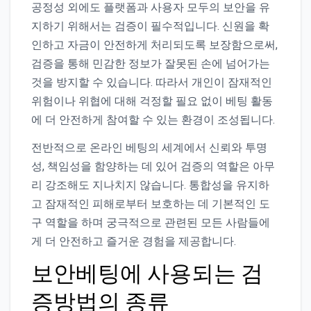
공정성 외에도 플랫폼과 사용자 모두의 보안을 유
지하기 위해서는 검증이 필수적입니다. 신원을 확
인하고 자금이 안전하게 처리되도록 보장함으로써,
검증을 통해 민감한 정보가 잘못된 손에 넘어가는
것을 방지할 수 있습니다. 따라서 개인이 잠재적인
위험이나 위협에 대해 걱정할 필요 없이 베팅 활동
에 더 안전하게 참여할 수 있는 환경이 조성됩니다.
전반적으로 온라인 베팅의 세계에서 신뢰와 투명
성, 책임성을 함양하는 데 있어 검증의 역할은 아무
리 강조해도 지나치지 않습니다. 통합성을 유지하
고 잠재적인 피해로부터 보호하는 데 기본적인 도
구 역할을 하며 궁극적으로 관련된 모든 사람들에
게 더 안전하고 즐거운 경험을 제공합니다.
보안베팅에 사용되는 검
증방법의 종류