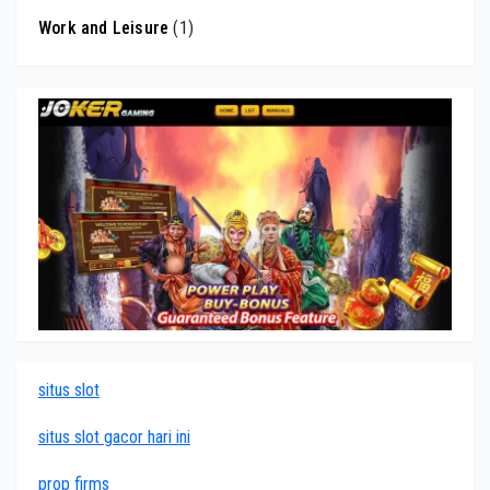
Work and Leisure
(1)
situs slot
situs slot gacor hari ini
prop firms