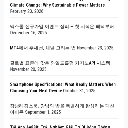
Climate Change: Why Sustainable Power Matters
February 23, 2026
맥스롤 신규가입 이벤트 정리 — 첫 시작은 혜택부터
December 16, 2025
MT4에서 추세선, 채널 그리는 법
November 23, 2025
글로벌 표준에 맞춘 와일드홀덤 카지노API 시스템
November 20, 2025
Smartphone Specifications: What Really Matters When
Choosing Your Next Device
October 31, 2025
강남레깅스룸, 강남의 밤을 특별하게 완성하는 패션
아이콘
September 1, 2025
Tải App Ae888: Trải Nghiệm Giải Trí Di Động Thông