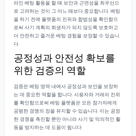
라인 베팅 활동을 할 때 보안과 근면성을 최우선으
로 고려하는 것이 그 어느 때보다 중요합니다. 베팅
을 하기 전에 플랫폼의 진위와 합법성을 확인함으
로써 사기 계획의 희생자가 되지 않도록 보호하고
더 안전하고 즐거운 베팅 경험을 보장할 수 있습니
다.
공정성과 안전성 확보를
위한 검증의 역할
검증은 베팅 영역 내에서 공정성과 보안을 보장하
는 데 중요한 역할을 합니다. 사용자와 거래의 진위
를 확인함으로써 베팅 플랫폼은 모든 참가자에게
공평한 경쟁의 장을 유지할 수 있습니다. 이는 공정
한 경쟁을 촉진할 뿐만 아니라 사기 및 악의적인 활
동을 방지하는 데 도움이 됩니다.