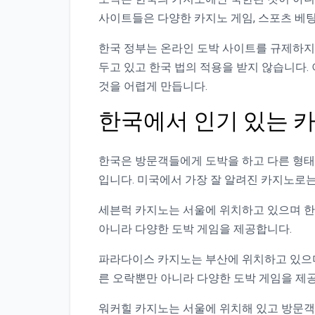
사이트들은 다양한 카지노 게임, 스포츠 베팅
한국 정부는 온라인 도박 사이트를 규제하지 
두고 있고 한국 법의 적용을 받지 않습니다.
것을 어렵게 만듭니다.
한국에서 인기 있는 
한국은 방문객들에게 도박을 하고 다른 형태
입니다. 미국에서 가장 잘 알려진 카지노로는
세븐럭 카지노는 서울에 위치하고 있으며 한국
아니라 다양한 도박 게임을 제공합니다.
파라다이스 카지노는 부산에 위치하고 있으며
른 오락뿐만 아니라 다양한 도박 게임을 제
워커힐 카지노는 서울에 위치해 있고 방문객