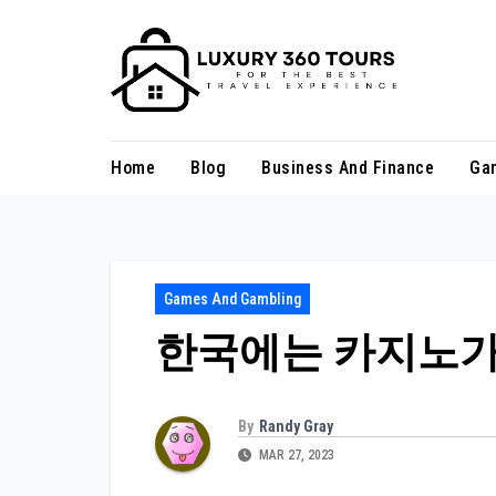
Skip
to
content
Home
Blog
Business And Finance
Ga
Games And Gambling
한국에는 카지노가 
By
Randy Gray
MAR 27, 2023