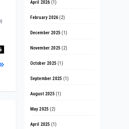
April 2026
(1)
February 2026
(2)
에
December 2025
(1)
November 2025
(2)
October 2025
(1)
September 2025
(1)
August 2025
(1)
May 2025
(2)
April 2025
(1)