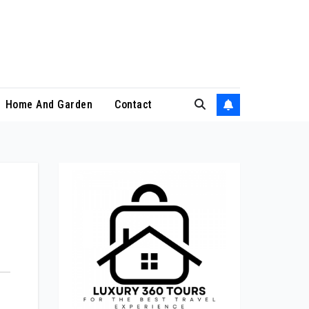
Home And Garden
Contact