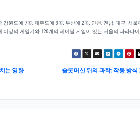
강원도에 7곳, 제주도에 3곳, 부산에 2곳, 인천, 전남, 대구, 서울
0개 이상의 게임기와 120개의 테이블 게임이 있는 서울의 파라다이
미치는 영향
슬롯머신 뒤의 과학: 작동 방식