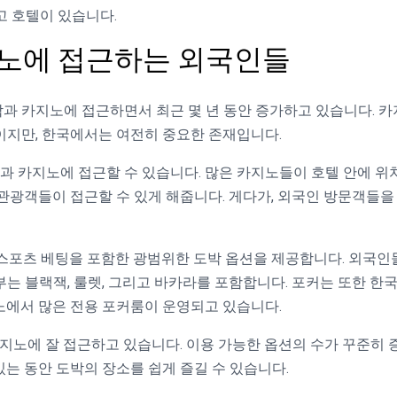
고 호텔이 있습니다.
노에 접근하는 외국인들
과 카지노에 접근하면서 최근 몇 년 동안 증가하고 있습니다. 카
이지만, 한국에서는 여전히 중요한 존재입니다.
과 카지노에 접근할 수 있습니다. 많은 카지노들이 호텔 안에 위
 관광객들이 접근할 수 있게 해줍니다. 게다가, 외국인 방문객들을
 스포츠 베팅을 포함한 광범위한 도박 옵션을 제공합니다. 외국인
부는 블랙잭, 룰렛, 그리고 바카라를 포함합니다. 포커는 또한 한
노에서 많은 전용 포커룸이 운영되고 있습니다.
지노에 잘 접근하고 있습니다. 이용 가능한 옵션의 수가 꾸준히 
있는 동안 도박의 장소를 쉽게 즐길 수 있습니다.