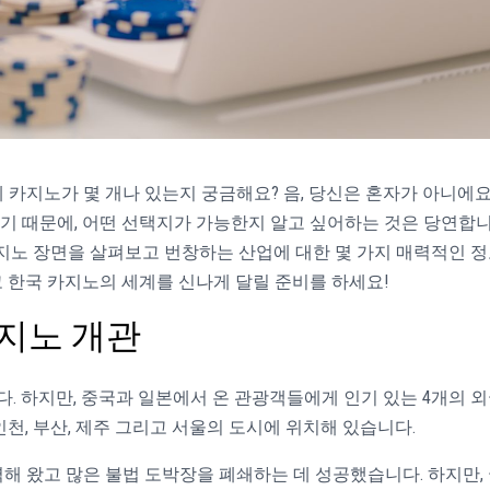
 카지노가 몇 개나 있는지 궁금해요? 음, 당신은 혼자가 아니에요
기 때문에, 어떤 선택지가 가능한지 알고 싶어하는 것은 당연합
카지노 장면을 살펴보고 번창하는 산업에 대한 몇 가지 매력적인 
 한국 카지노의 세계를 신나게 달릴 준비를 하세요!
지노 개관
 하지만, 중국과 일본에서 온 관광객들에게 인기 있는 4개의 
천, 부산, 제주 그리고 서울의 도시에 위치해 있습니다.
해 왔고 많은 불법 도박장을 폐쇄하는 데 성공했습니다. 하지만,