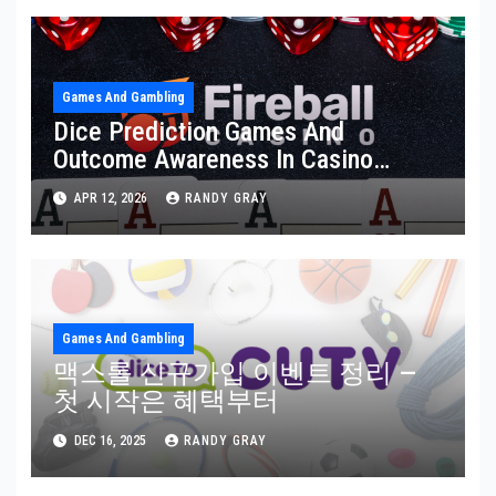
Games And Gambling
Dice Prediction Games And
Outcome Awareness In Casino
Fireball Environments
APR 12, 2026
RANDY GRAY
Games And Gambling
맥스롤 신규가입 이벤트 정리 —
첫 시작은 혜택부터
DEC 16, 2025
RANDY GRAY